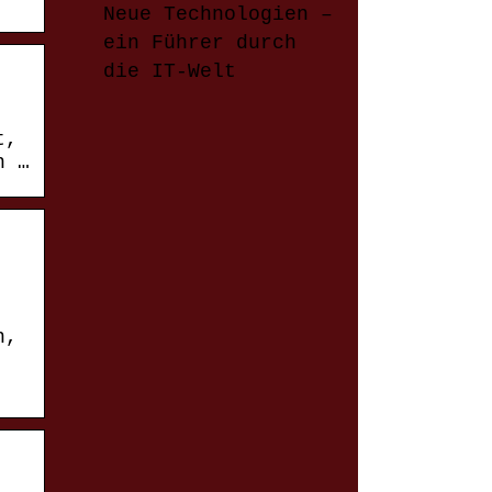
Neue Technologien –
ein Führer durch
die IT-Welt
t,
n …
n,