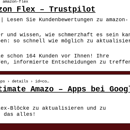
› amazon-flex
zon Flex – Trustpilot
 | Lesen Sie Kundenbewertungen zu amazon-
er und wissen, wie schmerzhaft es sein ka
pen: so schnell wie möglich zu aktualisie
ie schon 164 Kunden vor Ihnen! Ihre
fen, informierte Entscheidungen zu treffe
pps › details › id=co…
timate Amazo – Apps bei Goog
lex-Blöcke zu aktualisieren und zu
t das alles!