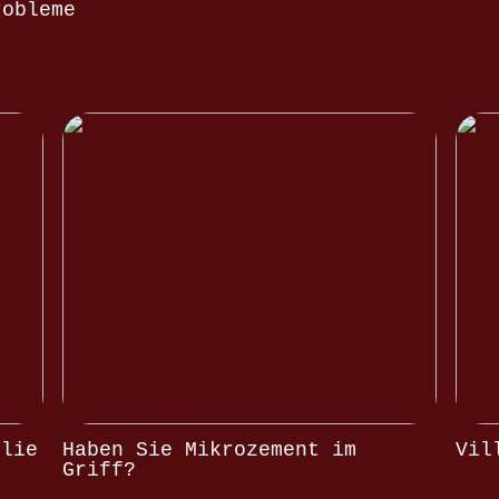
robleme
olie
Haben Sie Mikrozement im
Vil
Griff?