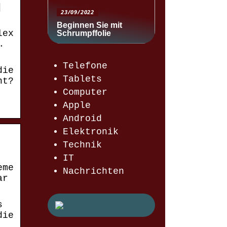
|
23/09/2022
Beginnen Sie mit
lex
Schrumpffolie
…
Telefone
die
Tablets
ht?
Computer
Apple
Android
Elektronik
Technik
IT
eme
Nachrichten
ar
s
die