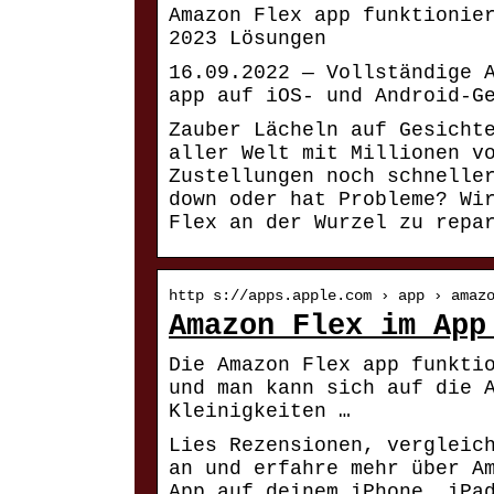
Amazon Flex app funktionie
2023 Lösungen
16.09.2022 — Vollständige 
app auf iOS- und Android-G
Zauber Lächeln auf Gesicht
aller Welt mit Millionen v
Zustellungen noch schnelle
down oder hat Probleme? Wi
Flex an der Wurzel zu repa
http s://apps.apple.com › app › amaz
Amazon Flex im App
Die Amazon Flex app funkti
und man kann sich auf die 
Kleinigkeiten …
Lies Rezensionen, vergleic
an und erfahre mehr über A
App auf deinem iPhone, iPa