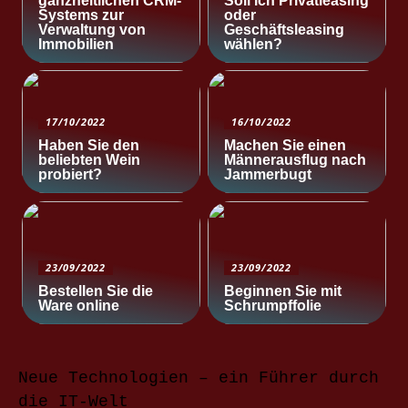
ganzheitlichen CRM-
Soll ich Privatleasing
Systems zur
oder
Verwaltung von
Geschäftsleasing
Immobilien
wählen?
17/10/2022
16/10/2022
Haben Sie den
Machen Sie einen
beliebten Wein
Männerausflug nach
probiert?
Jammerbugt
23/09/2022
23/09/2022
Bestellen Sie die
Beginnen Sie mit
Ware online
Schrumpffolie
Neue Technologien – ein Führer durch
die IT-Welt