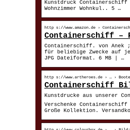
Kunstdruck Containerschiff
Wohnzimmer Wohnkul.. 5 …
http s://www.amazon.de › Containersc
Containerschiff – 
Containerschiff. von Anek 
für beliebige Zwecke auf j
JPG Dateiformat. 6 MB | …
http s://www.artheroes.de › … › Boot
Containerschiff Bi
Kunstdrucke aus unserer Co
Verschenke Containerschiff
Große Kollektion. Versandk
http s://www.colourbox.de › … › Bild