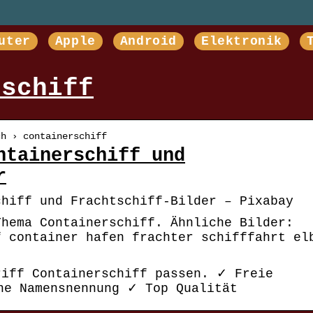
uter
Apple
Android
Elektronik
rschiff
ch › containerschiff
ntainerschiff und
r
chiff und Frachtschiff-Bilder – Pixabay
Thema Containerschiff. Ähnliche Bilder:
f container hafen frachter schifffahrt el
riff Containerschiff passen. ✓ Freie
ne Namensnennung ✓ Top Qualität