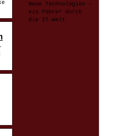
ke
Neue Technologien –
ein Führer durch
die IT-Welt
n
r
;