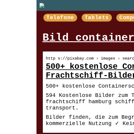
Telefone
Tablets
Comp
Bild containe
http s://pixabay.com › images › sear
500+ kostenlose Co
Frachtschiff-Bilde
500+ kostenlose Containers
594 Kostenlose Bilder zum 
frachtschiff hamburg schif
transport.
Bilder finden, die zum Beg
kommerzielle Nutzung ✓ Kei