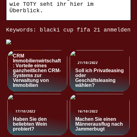
wie TOTY seht ihr hier im
Überblick.
Keywords: blacki cup fifa 21 anmelden
NACHRICHTEN
CRM
Immobilienwirtschaft
21/10/2022
: Vorteile eines
ganzheitlichen CRM-
Soll ich Privatleasing
Systems zur
oder
Verwaltung von
Geschäftsleasing
Immobilien
wählen?
17/10/2022
16/10/2022
Haben Sie den
Machen Sie einen
beliebten Wein
Männerausflug nach
probiert?
Jammerbugt