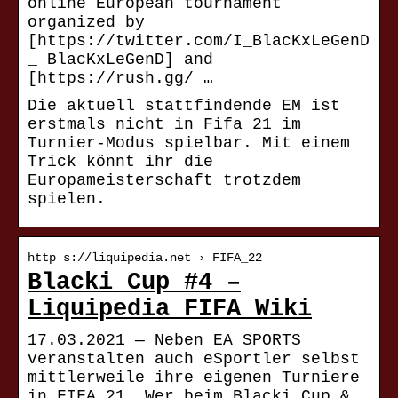
online European tournament
organized by
[https://twitter.com/I_BlacKxLeGenD
_ BlacKxLeGenD] and
[https://rush.gg/ …
Die aktuell stattfindende EM ist
erstmals nicht in Fifa 21 im
Turnier-Modus spielbar. Mit einem
Trick könnt ihr die
Europameisterschaft trotzdem
spielen.
http s://liquipedia.net › FIFA_22
Blacki Cup #4 –
Liquipedia FIFA Wiki
17.03.2021 — Neben EA SPORTS
veranstalten auch eSportler selbst
mittlerweile ihre eigenen Turniere
in FIFA 21. Wer beim Blacki Cup &