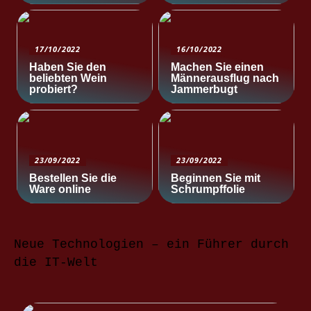
17/10/2022
16/10/2022
Haben Sie den
Machen Sie einen
beliebten Wein
Männerausflug nach
probiert?
Jammerbugt
23/09/2022
23/09/2022
Bestellen Sie die
Beginnen Sie mit
Ware online
Schrumpffolie
Neue Technologien – ein Führer durch
die IT-Welt