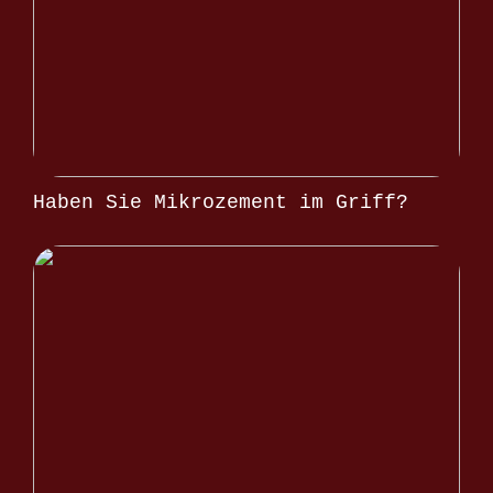
Haben Sie Mikrozement im Griff?