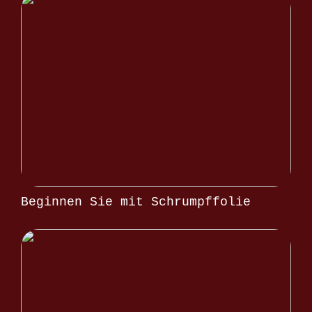
Beginnen Sie mit Schrumpffolie