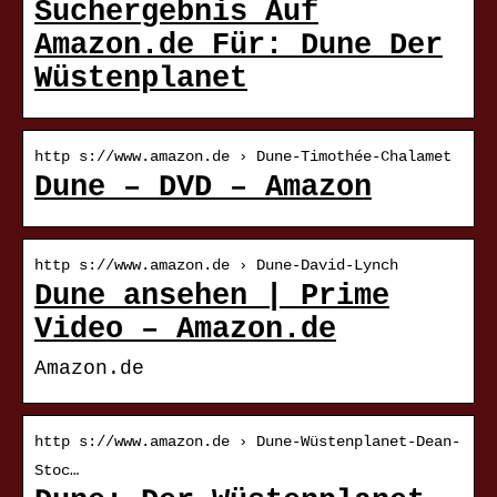
Suchergebnis Auf
Amazon.de Für: Dune Der
Wüstenplanet
http s://www.amazon.de › Dune-Timothée-Chalamet
Dune – DVD – Amazon
http s://www.amazon.de › Dune-David-Lynch
Dune ansehen | Prime
Video – Amazon.de
Amazon.de
http s://www.amazon.de › Dune-Wüstenplanet-Dean-
Stoc…