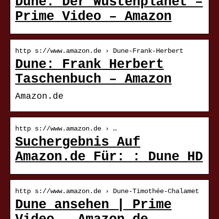
Dune: Der Wüstenplanet –
Prime Video – Amazon
http s://www.amazon.de › Dune-Frank-Herbert
Dune: Frank Herbert
Taschenbuch – Amazon
Amazon.de
http s://www.amazon.de › …
Suchergebnis Auf
Amazon.de Für: : Dune HD
http s://www.amazon.de › Dune-Timothée-Chalamet
Dune ansehen | Prime