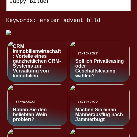
Jappy Bilder
Keywords: erster advent bild
NACHRICHTEN
CRM
Immobilienwirtschaft
21/10/2022
: Vorteile eines
ganzheitlichen CRM-
Soll ich Privatleasing
Systems zur
oder
Verwaltung von
Geschäftsleasing
Immobilien
wählen?
17/10/2022
16/10/2022
Haben Sie den
Machen Sie einen
beliebten Wein
Männerausflug nach
probiert?
Jammerbugt