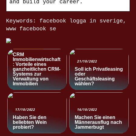
and build your career.
Keywords: facebook logga in sverige,
www facebook se
NACHRICHTEN
CRM
Immobilienwirtschaft
21/10/2022
: Vorteile eines
ganzheitlichen CRM-
Soll ich Privatleasing
Systems zur
oder
Verwaltung von
Geschäftsleasing
Immobilien
wählen?
17/10/2022
16/10/2022
Haben Sie den
Machen Sie einen
beliebten Wein
Männerausflug nach
probiert?
Jammerbugt