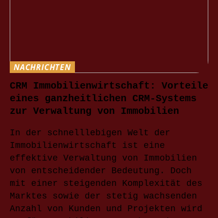
NACHRICHTEN
CRM Immobilienwirtschaft: Vorteile
eines ganzheitlichen CRM-Systems
zur Verwaltung von Immobilien
In der schnelllebigen Welt der
Immobilienwirtschaft ist eine
effektive Verwaltung von Immobilien
von entscheidender Bedeutung. Doch
mit einer steigenden Komplexität des
Marktes sowie der stetig wachsenden
Anzahl von Kunden und Projekten wird