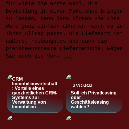
für viele die erste Wahl, die
Bestellung in einen Paketshop bringen
zu lassen, denn dann können Sie Ihre
Ware ganz einfach abholen, wenn es in
Ihren Alltag passt. Die Lieferart ist
äußerst reibungslos und auch die
preisbewussteste Liefermethode. Wägen
Sie auch die Vor- […]
NACHRICHTEN
CRM
Immobilienwirtschaft
21/10/2022
: Vorteile eines
ganzheitlichen CRM-
Soll ich Privatleasing
Systems zur
oder
Verwaltung von
Geschäftsleasing
Immobilien
wählen?