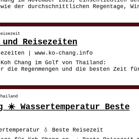
Chang im November 2023, einschließlich de
owie der durchschnittlichen Regentage, Wi
reisezeit
 und Reisezeiten
sezeiten | www.ko-chang.info
 Koh Chang im Golf von Thailand:
er die Regenmengen und die besten Zeit fü
Thailand
g ☀️ Wassertemperatur Beste
ertemperatur 💧 Beste Reisezeit