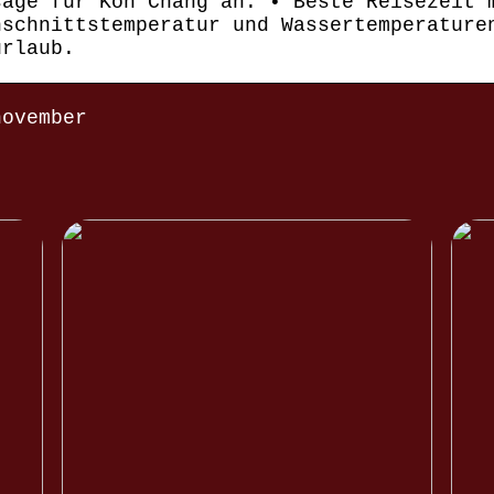
sage für Koh Chang an. • Beste Reisezeit 
hschnittstemperatur und Wassertemperature
urlaub.
november