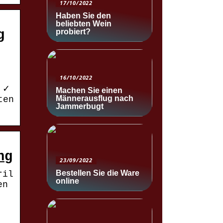
17/10/2022
Haben Sie den
beliebten Wein
probiert?
g
16/10/2022
 ✓
Machen Sie einen
Männerausflug nach
ten
Jammerbugt
ng
23/09/2022
Bestellen Sie die Ware
ril
online
en