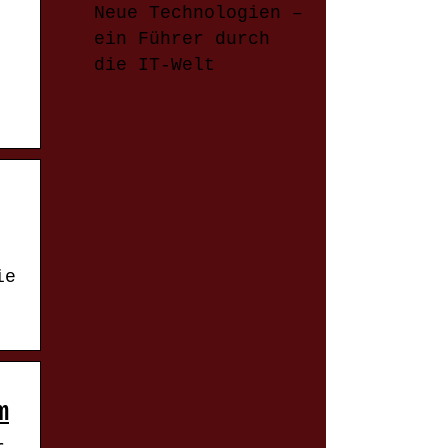
Neue Technologien –
ein Führer durch
die IT-Welt
ie
m