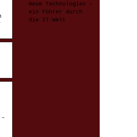
Neue Technologien –
ein Führer durch
n
die IT-Welt
·
 –