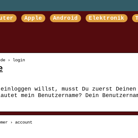
uter
Apple
Android
Elektronik
.de › login
e
 einloggen willst, musst Du zuerst Deinen
lautet mein Benutzername? Dein Benutzerna
omer › account