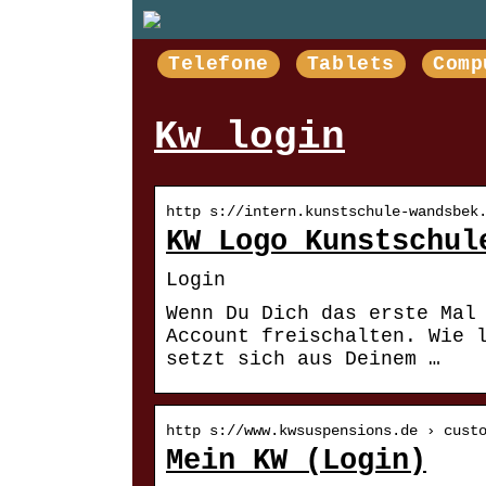
Telefone
Tablets
Comp
Kw login
http s://intern.kunstschule-wandsbek
KW Logo Kunstschul
Login
Wenn Du Dich das erste Mal
Account freischalten. Wie 
setzt sich aus Deinem …
http s://www.kwsuspensions.de › cust
Mein KW (Login)