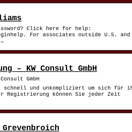
liams
assword? Click here for help:
oginhelp. For associates outside U.S. and
 …
ung – KW Consult GmbH
 Consult GmbH
t schnell und unkompliziert um sich für i
er Registrierung können Sie jeder Zeit
 Grevenbroich