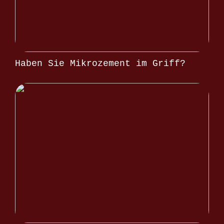
Haben Sie Mikrozement im Griff?