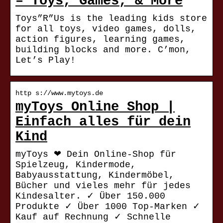
– Toys, Games, & More
Toys”R”Us is the leading kids store
for all toys, video games, dolls,
action figures, learning games,
building blocks and more. C’mon,
Let’s Play!
http s://www.mytoys.de
myToys Online Shop |
Einfach alles für dein
Kind
myToys ❤ Dein Online-Shop für
Spielzeug, Kindermode,
Babyausstattung, Kindermöbel,
Bücher und vieles mehr für jedes
Kindesalter. ✓ Über 150.000
Produkte ✓ Über 1000 Top-Marken ✓
Kauf auf Rechnung ✓ Schnelle