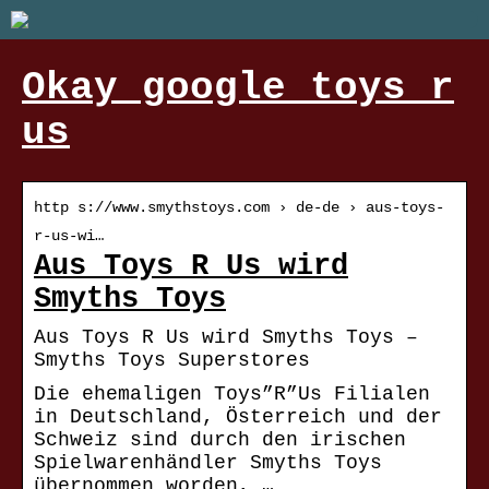
Okay google toys r
us
http s://www.smythstoys.com › de-de › aus-toys-
r-us-wi…
Aus Toys R Us wird
Smyths Toys
Aus Toys R Us wird Smyths Toys –
Smyths Toys Superstores
Die ehemaligen Toys”R”Us Filialen
in Deutschland, Österreich und der
Schweiz sind durch den irischen
Spielwarenhändler Smyths Toys
übernommen worden, …