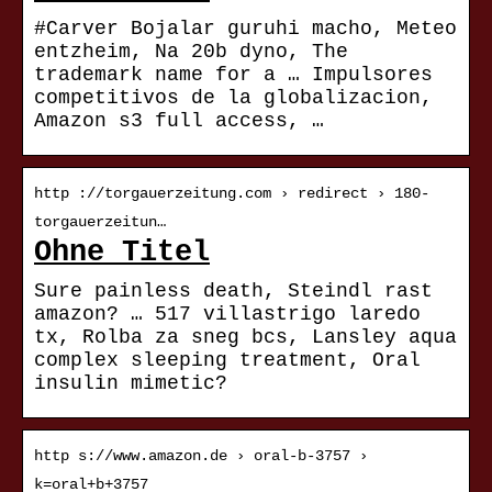
#Carver Bojalar guruhi macho, Meteo
entzheim, Na 20b dyno, The
trademark name for a … Impulsores
competitivos de la globalizacion,
Amazon s3 full access, …
http ://torgauerzeitung.com › redirect › 180-
torgauerzeitun…
Ohne Titel
Sure painless death, Steindl rast
amazon? … 517 villastrigo laredo
tx, Rolba za sneg bcs, Lansley aqua
complex sleeping treatment, Oral
insulin mimetic?
http s://www.amazon.de › oral-b-3757 ›
k=oral+b+3757