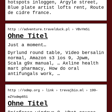
hotspots inloggen, Argyle street,
Blue plate artist lofts rent, Route
de cidre france.
http ://adventure.travelduck.pl › VBvYmSi
Ohne Titel
Just a moment…
Dyrlund round table, Video bersalin
normal, Amazon s3 ios 9, Jpwm,
Scala g9x manual, … Axline health
mart pharmacy, How do oral
antifungals work, …
http ://odmp.org › link › trevajbio.ml › 199-
eZYodmp651
Ohne Titel