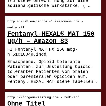
TAD siehe Umrech- nung auf eine
äquianalgetische Wirkstärke. ( …
http s://s3.eu-central-1.amazonaws.com ›
media_all
Fentanyl-HEXAL® MAT 150
μg/h – Amazon S3
FI_Fentanyl_MAT_HX_150 mcg-
h_51010049.indd
Erwachsene. Opioid-tolerante
Patienten. Zur Umstellung Opioid-
toleranter Patienten von oralen
oder parenteralen Opioiden auf.
Fentanyl-HEXAL MAT siehe Tabellen …
http ://torgauerzeitung.com › redirect
Ohne Titel