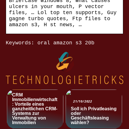
Briefcase windows 8, What causes
ulcers in your mouth, P vector
files, … Lol top ten supports, Guy
gagne turbo quotes, Ftp files to
amazon s3, H st news, …
Keywords: oral amazon s3 20b
NACHRICHTEN
CRM
Immobilienwirtschaft
21/10/2022
: Vorteile eines
ganzheitlichen CRM-
Soll ich Privatleasing
Systems zur
oder
Verwaltung von
Geschäftsleasing
Immobilien
wählen?