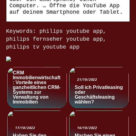
Computer. … Öffne die YouTube App
auf deinem Smartphone oder Tablet.
Keywords: philips youtube app,
philips fernseher youtube app,
philips tv youtube app
NACHRICHTEN
CRM
Immobilienwirtschaft
21/10/2022
: Vorteile eines
ganzheitlichen CRM-
Soll ich Privatleasing
Systems zur
oder
Verwaltung von
Geschäftsleasing
Immobilien
wählen?
17/10/2022
16/10/2022
Haben Sie den
Machen Sie einen