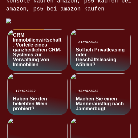
konsole kaufen amazon, ps5 kaufen bei
amazon, ps5 bei amazon kaufen
NACHRICHTEN
CRM
Immobilienwirtschaft
21/10/2022
: Vorteile eines
ganzheitlichen CRM-
Soll ich Privatleasing
Systems zur
oder
Verwaltung von
Geschäftsleasing
Immobilien
wählen?
17/10/2022
16/10/2022
Haben Sie den
Machen Sie einen
beliebten Wein
Männerausflug nach
probiert?
Jammerbugt