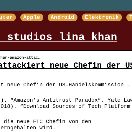
uter
Apple
Android
Elektronik
n studios lina khan
khan-amazon-attac…
attackiert neue Chefin der U
rt neue Chefin der US-Handelskommission –
7). “Amazon’s Antitrust Paradox”. Yale La
2018). “Download Sources of Tech Platform
s die neue FTC-Chefin von den
ferngehalten wird.