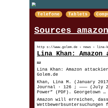
Telefone
Tablets
Comp
Sources amazo
http s://www.golem.de › news › lina-
Lina Khan: Amazon 
…
Lina Khan: Amazon attackie
Golem.de
Khan, Lina M. (January 201
Journal · 126 ; ——— (July 
Power” (PDF). Georgetown …
Amazon will erreichen, das
Wettbewerbsuntersuchungen 