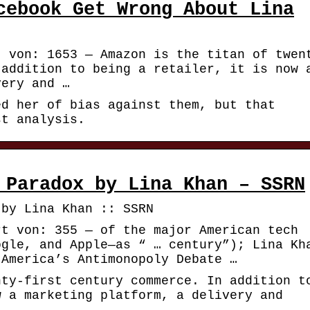
cebook Get Wrong About Lina
t von: 1653 — Amazon is the titan of twen
 addition to being a retailer, it is now 
very and …
ed her of bias against them, but that
st analysis.
 Paradox by Lina Khan – SSRN
 by Lina Khan :: SSRN
rt von: 355 — of the major American tech
ogle, and Apple—as “ … century”); Lina Kh
 America’s Antimonopoly Debate …
nty-first century commerce. In addition t
w a marketing platform, a delivery and