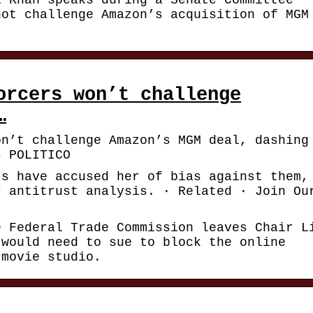
a Khan speaks during a Senate Committee
not challenge Amazon’s acquisition of MGM
orcers won’t challenge
…
on’t challenge Amazon’s MGM deal, dashing
– POLITICO
ts have accused her of bias against them,
r antitrust analysis. · Related · Join Ou
e Federal Trade Commission leaves Chair L
 would need to sue to block the online
 movie studio.