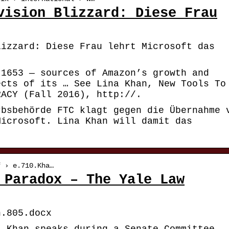
vision Blizzard: Diese Frau
lizzard: Diese Frau lehrt Microsoft das
 1653 — sources of Amazon’s growth and
ects of its … See Lina Khan, New Tools To
RACY (Fall 2016), http://.
rbsbehörde FTC klagt gegen die Übernahme 
Microsoft. Lina Khan will damit das
.
f › e.710.Kha…
 Paradox – The Yale Law
n.805.docx