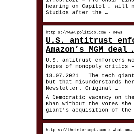
17.03.2022 — FTC Chair Lin
hearing on Capitol … will 
Studios after the …
http s://www.politico.com › news
U.S. antitrust enf
Amazon’s MGM deal 
U.S. antitrust enforcers w
hopes of monopoly critics 
18.07.2021 — The tech gian
but that misunderstands he
Newsletter. Original …
A Democratic vacancy on th
Khan without the votes she
giant’s acquisition of the
http s://theintercept.com › what-am…