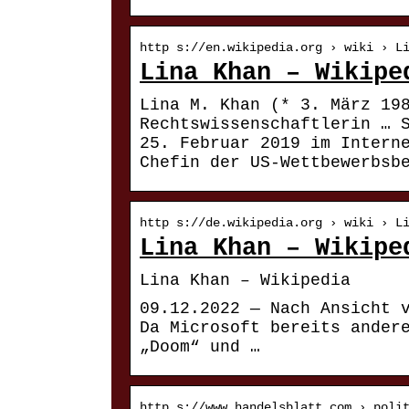
http s://en.wikipedia.org › wiki › L
Lina Khan – Wikipe
Lina M. Khan (* 3. März 19
Rechtswissenschaftlerin … 
25. Februar 2019 im Intern
Chefin der US-Wettbewerbsb
http s://de.wikipedia.org › wiki › L
Lina Khan – Wikipe
Lina Khan – Wikipedia
09.12.2022 — Nach Ansicht 
Da Microsoft bereits ander
„Doom“ und …
http s://www.handelsblatt.com › poli