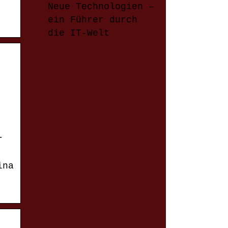
Neue Technologien –
ein Führer durch
die IT-Welt
r
ina