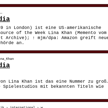
i…
dia
89 in London) ist eine US-amerikanische
Source of the Week Lina Khan (Memento vom
et Archive); ↑ mjm/dpa: Amazon greift neu
ehörde an.
ina_Khan
dia
von Lina Khan ist das eine Nummer zu groß
e Spielestudios mit bekannten Titeln wie
tik › international › w…