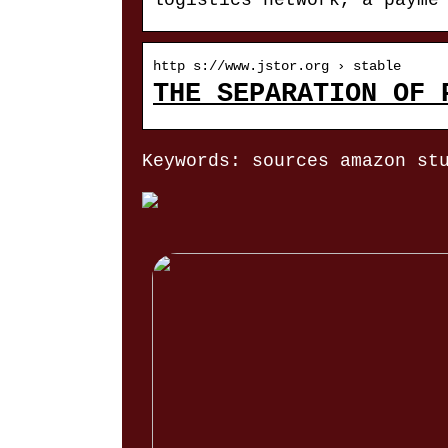
logistics network, a payme
http s://www.jstor.org › stable
THE SEPARATION OF 
Keywords: sources amazon st