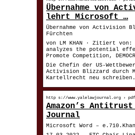
Übernahme von Acti
lehrt Microsoft …
Übernahme von Activision B
Fürchten
von LM KHAN · Zitiert von:
analyzes the potential eff
Promote Competition, DEMOC
Die Chefin der US-Wettbewe
Activision Blizzard durch 
Kartellrecht neu schreiben
http s://www.yalelawjournal.org › pd
Amazon’s Antitrust
Journal
Microsoft Word – e.710.Kha