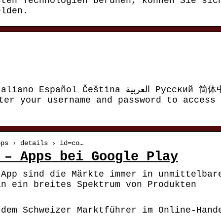
sten Technologien beruhen, können Sie sic
elden.
añol Čeština العربية Русский 简体中文
er your username and password to access
pps › details › id=co…
 – Apps bei Google Play
-App sind die Märkte immer in unmittelbar
in ein breites Spektrum von Produkten
 dem Schweizer Marktführer im Online-Hand