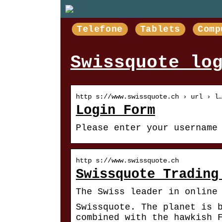
Telefone
Tablets
Comp
Swissquote lo
http s://www.swissquote.ch › url › l
Login Form
Please enter your username
http s://www.swissquote.ch
Swissquote Trading
The Swiss leader in online
Swissquote. The planet is 
combined with the hawkish 