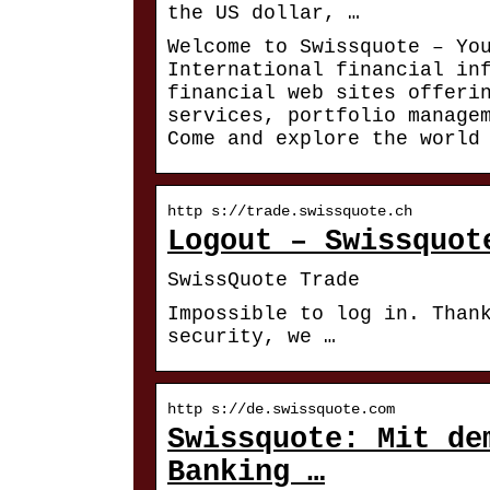
the US dollar, …
Welcome to Swissquote – Yo
International financial in
financial web sites offeri
services, portfolio manage
Come and explore the world
http s://trade.swissquote.ch
Logout – Swissquot
SwissQuote Trade
Impossible to log in. Than
security, we …
http s://de.swissquote.com
Swissquote: Mit de
Banking …