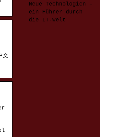
h
Neue Technologien –
ein Führer durch
die IT-Welt
er
el