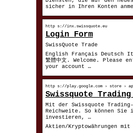
Diensten, die auf den neue
sicher in Ihren Konten anm
http s://inx.swissquote.eu
Login Form
SwissQuote Trade
English Français Deutsch Italiano Esp
繁體中文. Welcome. Please ent
your account …
http s://play.google.com › store › a
Swissquote Trading
Mit der Swissquote Trading
Reichweite. So können Sie 
investieren, …
Aktien/Kryptowährungen mit