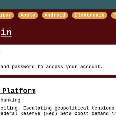
uter
Apple
Android
Elektronik
gin
…
 and password to access your account.
 Platform
 banking
boiling. Escalating geopolitical tensions
Federal Reserve (Fed) bets boost demand i