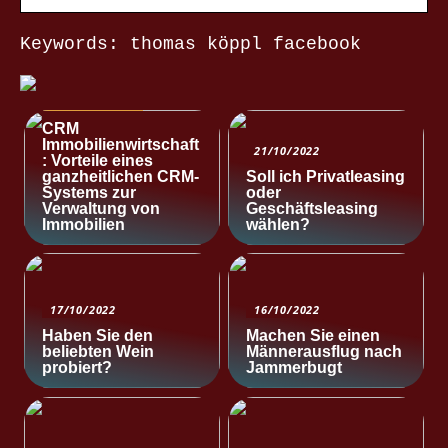
Keywords: thomas köppl facebook
NACHRICHTEN
CRM
Immobilienwirtschaft
21/10/2022
: Vorteile eines
ganzheitlichen CRM-
Soll ich Privatleasing
Systems zur
oder
Verwaltung von
Geschäftsleasing
Immobilien
wählen?
17/10/2022
16/10/2022
Haben Sie den
Machen Sie einen
beliebten Wein
Männerausflug nach
probiert?
Jammerbugt