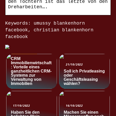
den Töchtern ist das letzte von den
Dreharbeiten….
Keywords: umussy blankenhorn
facebook, christian blankenhorn
facebook
NACHRICHTEN
CRM
Immobilienwirtschaft
21/10/2022
: Vorteile eines
ganzheitlichen CRM-
Soll ich Privatleasing
Systems zur
oder
Verwaltung von
Geschäftsleasing
Immobilien
wählen?
17/10/2022
16/10/2022
Haben Sie den
Machen Sie einen