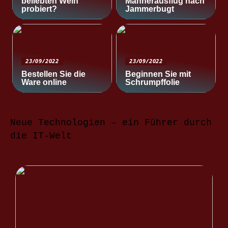
beliebten Wein
Männerausflug nach
probiert?
Jammerbugt
23/09/2022
23/09/2022
Bestellen Sie die
Beginnen Sie mit
Ware online
Schrumpffolie
Neue Technologien – ein Führer durch
die IT-Welt