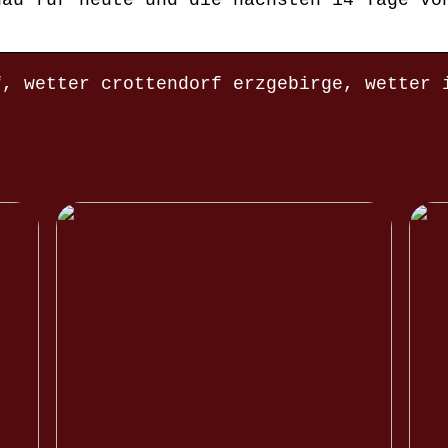
nau für heute und die nächsten 14 Tage vo
f, wetter crottendorf erzgebirge, wetter 