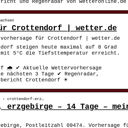
ericht und Regenradar von wetteronline.de
Sachsen
ür Crottendorf | wetter.de
rvorhersage für Crottendorf | wetter.de
ndorf steigen heute maximal auf 8 Grad
 mit 5°C die Tiefsttemperatur erreicht.
f 🌧️ ✔ Aktuelle Wettervorhersage
ie nächsten 3 Tage ✔ Regenradar,
rbericht Crottendorf ☀
r › crottendorf-erz…
, erzgebirge – 14 Tage – mei
gebirge, Postleitzahl 09474. Vorhersage f