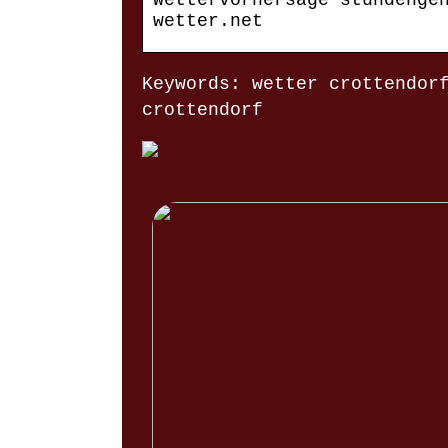
Wettervorhersage stundenge
wetter.net
Keywords: wetter crottendor
crottendorf