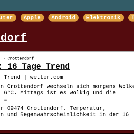
uter
Apple
Android
Elektronik
ndorf
n › Crottendorf
: 16 Tage Trend
e Trend | wetter.com
In Crottendorf wechseln sich morgens Wolk
n 6°C. Mittags ist es wolkig und die
m …
ür 09474 Crottendorf. Temperatur,
en und Regenwahrscheinlichkeit in der 16