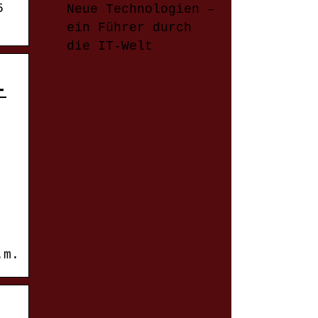
5
Neue Technologien –
ein Führer durch
die IT-Welt
-
.m.