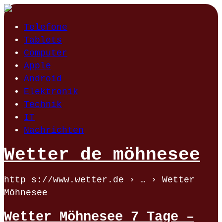
Telefone
Tablets
Computer
Apple
Android
Elektronik
Technik
IT
Nachrichten
Wetter de möhnesee
http s://www.wetter.de › … › Wetter
Möhnesee
Wetter Möhnesee 7 Tage –