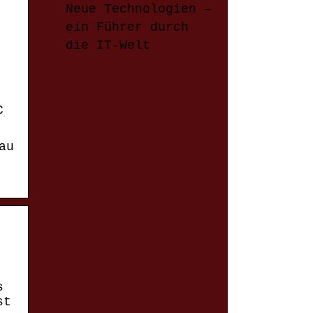
Neue Technologien –
ein Führer durch
die IT-Welt
C
au
s
st