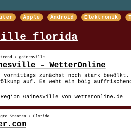
uter
Apple
Android
Elektronik
ville florida
rtrend › gainesville
nesville – WetterOnline
e vormittags zunächst noch stark bewölkt.
wölkung auf. Es weht ein böig auffrischen
 Region Gainesville von wetteronline.de
igte Staaten › Florida
er.com