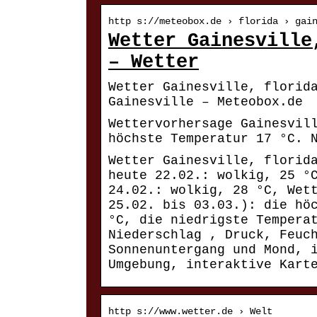
http s://meteobox.de › florida › gai
Wetter Gainesville
– Wetter
Wetter Gainesville, florid
Gainesville – Meteobox.de
Wettervorhersage Gainesvil
höchste Temperatur 17 °C. 
Wetter Gainesville, florid
heute 22.02.: wolkig, 25 °
24.02.: wolkig, 28 °C, Wet
25.02. bis 03.03.): die hö
°C, die niedrigste Tempera
Niederschlag , Druck, Feuc
Sonnenuntergang und Mond, 
Umgebung, interaktive Kart
http s://www.wetter.de › Welt