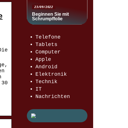
23/09/2022
Beginnen Sie mit
e
Schrumpffolie
Telefone
Tablets
Die
Computer
Apple
ge,
Android
en
Elektronik
n
Technik
 30
IT
Nachrichten