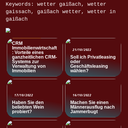
Keywords: wetter gaißach, wetter
gaissach, gaißach wetter, wetter in
gaißach
NACHRICHTEN
CRM
Immobilienwirtschaft
21/10/2022
: Vorteile eines
ganzheitlichen CRM-
Soll ich Privatleasing
Systems zur
oder
Verwaltung von
Geschäftsleasing
Immobilien
wählen?
17/10/2022
16/10/2022
Haben Sie den
Machen Sie einen
beliebten Wein
Männerausflug nach
probiert?
Jammerbugt