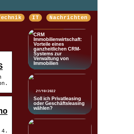
Technik
IT
Nachrichten
NACHRICHTEN
CRM
Immobilienwirtschaft:
Vorteile eines
ganzheitlichen CRM-
Systems zur
Verwaltung von
Immobilien
S
h
on.
21/10/2022
Soll ich Privatleasing
oder Geschäftsleasing
wählen?
no
 4.