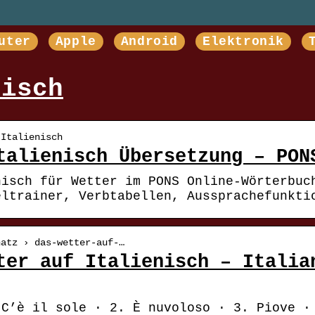
uter
Apple
Android
Elektronik
nisch
 Italienisch
talienisch Übersetzung – PON
nisch für Wetter im PONS Online-Wörterbuc
eltrainer, Verbtabellen, Aussprachefunkti
hatz › das-wetter-auf-…
ter auf Italienisch – Italia
 C’è il sole · 2. È nuvoloso · 3. Piove ·