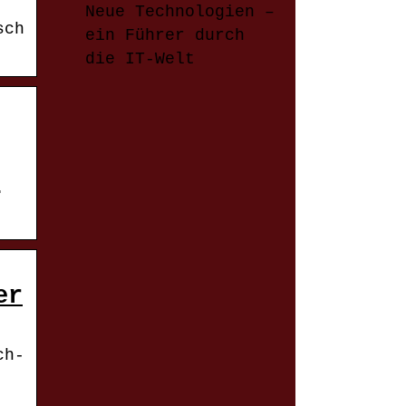
Neue Technologien –
sch
ein Führer durch
die IT-Welt
·
er
ch-