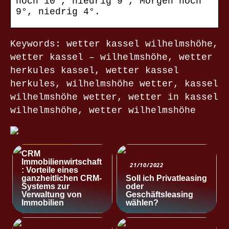
hoch 10°, niedrig 9°, Morgen hoch
9°, niedrig 4°.
Keywords: wetter kassel wilhelmshöhe,
wetter kassel – wilhelmshöhe, wetter
herkules kassel, wetter kassel
herkules, wilhelmshöhe wetter, kassel
wilhelmshöhe wetter, wetter in kassel
wilhelmshöhe, wetter wilhelmshöhe
NACHRICHTEN
CRM
Immobilienwirtschaft
21/10/2022
: Vorteile eines
ganzheitlichen CRM-
Soll ich Privatleasing
Systems zur
oder
Verwaltung von
Geschäftsleasing
Immobilien
wählen?