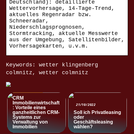
Deutschland): detaillierte
Wettervorhersage, 14-Tage-Trend,
aktuelles Regenradar bzw.
Schneeradar,
Niederschlagsprognosen,
Stormtracking, aktuelle Messwerte
aus der Umgebung, Satellitenbilder,
Vorhersagekarten, u.v.m.
Keywords: wetter klingenberg
colmnitz, wetter colmnitz
NACHRICHTEN
CRM
Immobilienwirtschaft
21/10/2022
: Vorteile eines
ganzheitlichen CRM-
Soll ich Privatleasing
Systems zur
oder
Verwaltung von
Geschäftsleasing
Immobilien
wählen?