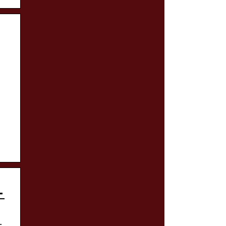
,
,
-