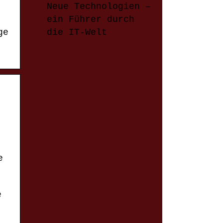
Neue Technologien –
ein Führer durch
die IT-Welt
ge
e
e