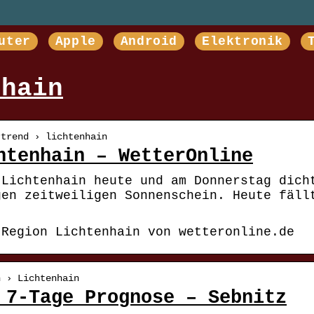
uter
Apple
Android
Elektronik
nhain
rtrend › lichtenhain
htenhain – WetterOnline
 Lichtenhain heute und am Donnerstag dich
gen zeitweiligen Sonnenschein. Heute fäll
 Region Lichtenhain von wetteronline.de
n › Lichtenhain
 7-Tage Prognose – Sebnitz