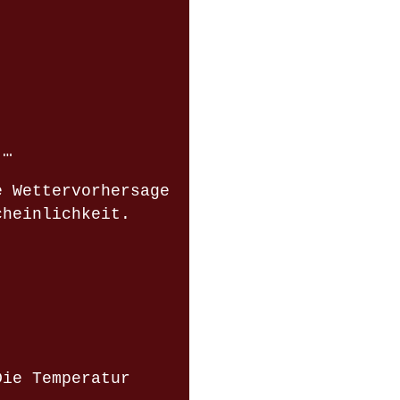
 …
e Wettervorhersage
cheinlichkeit.
Die Temperatur