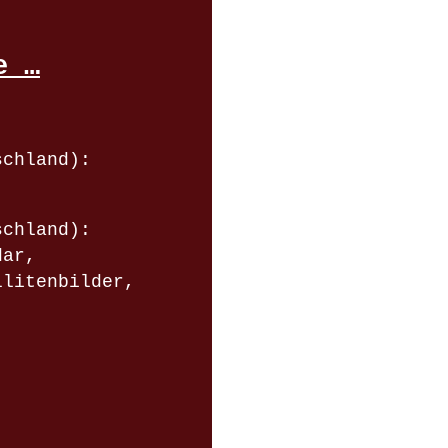
e …
schland):
schland):
dar,
llitenbilder,