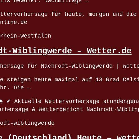
ils bewölkt. Nachmittags …
ttervorhersage für heute, morgen und die
nline.de
rhein-Westfalen
dt-Wiblingwerde – Wetter.de
hersage für Nachrodt-Wiblingwerde | wett
e steigen heute maximal auf 13 Grad Cels
ht. Die …
️ ✔ Aktuelle Wettervorhersage stundengen
orhersage & Wetterbericht Nachrodt-Wibli
odt-wiblingwerde
e (Deutschland) Heute – wett