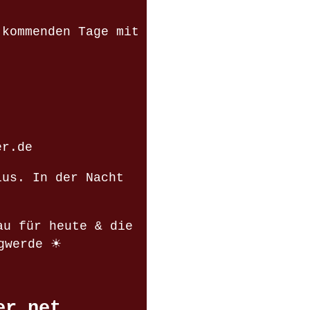
 kommenden Tage mit
er.de
ius. In der Nacht
au für heute & die
ngwerde ☀
er.net