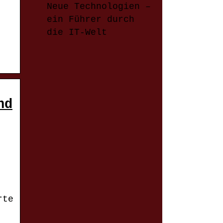
Neue Technologien –
ein Führer durch
die IT-Welt
nd
rte