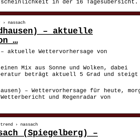
rscheinlichkeit in der 16 Tagesübersicht.
r › nassach
dhausen) – aktuelle
on …
 – aktuelle Wettervorhersage von
 einen Mix aus Sonne und Wolken, dabei
peratur beträgt aktuell 5 Grad und steigt
hausen) – Wettervorhersage für heute, mor
 Wetterbericht und Regenradar von
rtrend › nassach
sach (Spiegelberg) –