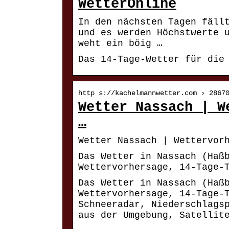
WetterOnline
In den nächsten Tagen fäll
und es werden Höchstwerte 
weht ein böig …
Das 14-Tage-Wetter für die
http s://kachelmannwetter.com › 2867
Wetter Nassach | W
…
Wetter Nassach | Wettervor
Das Wetter in Nassach (Haß
Wettervorhersage, 14-Tage-
Das Wetter in Nassach (Haß
Wettervorhersage, 14-Tage-
Schneeradar, Niederschlags
aus der Umgebung, Satellit