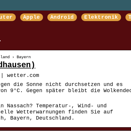
uter
Apple
Android
Elektronik
h
hland › Bayern
dhausen)
 | wetter.com
rgen die Sonne nicht durchsetzen und es
von 9°C. Gegen später bleibt die Wolkende
in Nassach? Temperatur-, Wind- und
uelle Wetterwarnungen finden Sie auf
ch, Bayern, Deutschland.