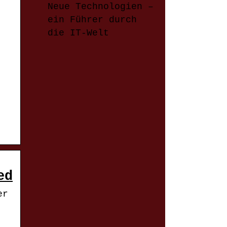
Neue Technologien –
ein Führer durch
die IT-Welt
ed
er