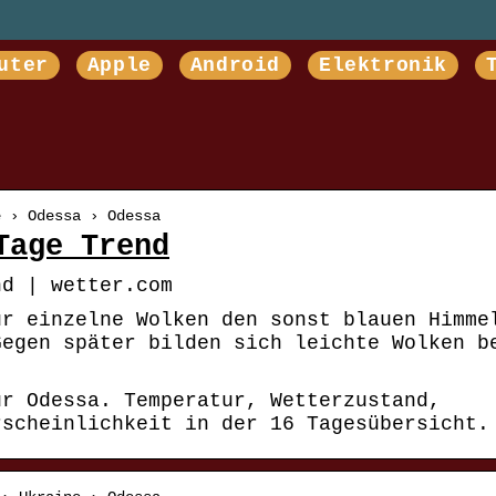
uter
Apple
Android
Elektronik
e › Odessa › Odessa
Tage Trend
nd | wetter.com
ur einzelne Wolken den sonst blauen Himme
Gegen später bilden sich leichte Wolken b
ür Odessa. Temperatur, Wetterzustand,
rscheinlichkeit in der 16 Tagesübersicht.