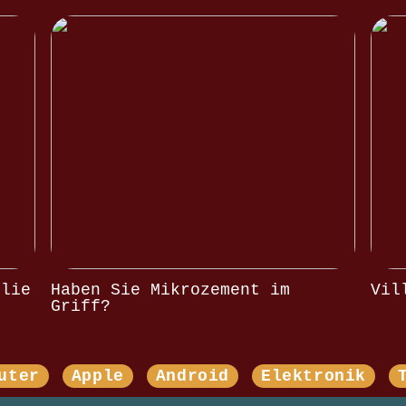
olie
Haben Sie Mikrozement im
Vil
Griff?
uter
Apple
Android
Elektronik