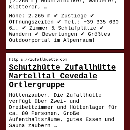
(2.265 m) Mountainbiker, Wanderer,
Kletterer, …
Höhe: 2.265 m ✔︎ Zustiege ✔︎
Öffnungszeiten ✔︎ Tel.: +39 335 630
6…. ✔︎ Zimmer & Schlafplätze ✔︎
Wandern ✔︎ Bewertungen ✔︎ Größtes
Outdoorportal im Alpenraum!
http s://zufallhuette.com
Schutzhütte Zufallhütte
Martelltal Cevedale
Ortlergruppe
Hüttenzauber. Die Zufallhütte
verfügt über Zwei- und
Dreibettzimmer und Hüttenlager für
ca. 80 Personen. Große
Aufenthaltsräume, gutes Essen und
Sauna zaubern …