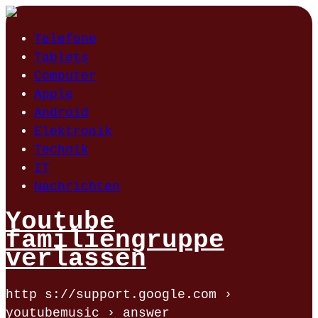
Telefone
Tablets
Computer
Apple
Android
Elektronik
Technik
IT
Nachrichten
Youtube
familiengruppe
verlassen
http s://support.google.com ›
youtubemusic › answer