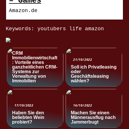
– Games
Amazon.de
Keywords: youtubers life amazon
NACHRICHTEN
CRM
Immobilienwirtschaft
21/10/2022
: Vorteile eines
ganzheitlichen CRM-
Soll ich Privatleasing
Systems zur
oder
Verwaltung von
Geschäftsleasing
Immobilien
wählen?
17/10/2022
16/10/2022
Haben Sie den
Machen Sie einen
beliebten Wein
Männerausflug nach
probiert?
Jammerbugt