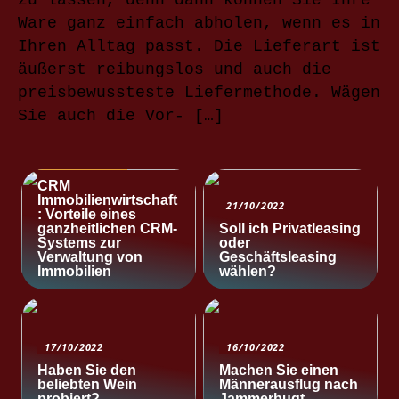
zu lassen, denn dann können Sie Ihre
Ware ganz einfach abholen, wenn es in
Ihren Alltag passt. Die Lieferart ist
äußerst reibungslos und auch die
preisbewussteste Liefermethode. Wägen
Sie auch die Vor- […]
NACHRICHTEN
CRM
Immobilienwirtschaft
21/10/2022
: Vorteile eines
ganzheitlichen CRM-
Soll ich Privatleasing
Systems zur
oder
Verwaltung von
Geschäftsleasing
Immobilien
wählen?
17/10/2022
16/10/2022
Haben Sie den
Machen Sie einen
beliebten Wein
Männerausflug nach
probiert?
Jammerbugt