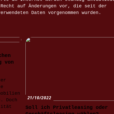
 Recht auf Änderungen vor, die seit der
verwendeten Daten vorgenommen wurden.
chen
g von
der
ne
mobilien
21/10/2022
g. Doch
xität
Soll ich Privatleasing oder
g