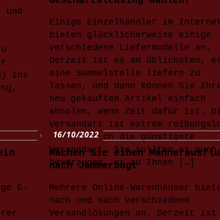
Geschäftsleasing wählen?
n und
Einige Einzelhändler im Interne
bieten glücklicherweise einige
verschiedene Liefermodelle an.
zu
Derzeit ist es am üblichsten, e
er
eine Sammelstelle liefern zu
M) ins
lassen, und dann können Sie Ihr
ung,
neu gekauften Artikel einfach
abholen, wenn Zeit dafür ist. D
Versandart ist extrem reibungsl
16/10/2022
und oft auch die günstigste
Versandart. Sie sollten es auch
ein
Machen Sie einen Männerausflu
bevorzugen, es zu Ihnen […]
nach Jammerbugt
ige E-
Mehrere Online-Warenhäuser biet
nach und nach verschiedene
erer
Versandlösungen an. Derzeit ist