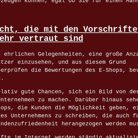
ezeugen können, egal ob Sie für einen Man
cht, die mit den Vorschrifte
ehr vertraut sind
h ehrlichen Gelegenheiten, eine große Anz
utzer einzusehen, und aus diesem Grund
berprüfen die Bewertungen des E-Shops, be
n.
elativ gute Chancen, sich ein Bild von de
Unternehmen zu machen. Darüber hinaus seh
hops, die Kunden die Möglichkeit geben, e
des Unternehmens zu schreiben, die auch f
undenzufriedenheit herangezogen werden mu
äfte im Internet werden ständig aktualisi