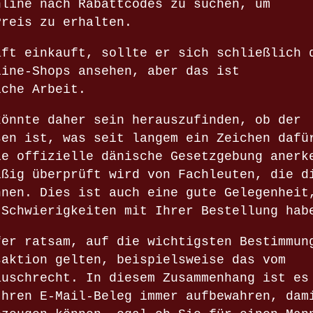
nline nach Rabattcodes zu suchen, um
Preis zu erhalten.
äft einkauft, sollte er sich schließlich 
line-Shops ansehen, aber das ist
iche Arbeit.
könnte daher sein herauszufinden, ob der
sen ist, was seit langem ein Zeichen dafü
ie offizielle dänische Gesetzgebung anerk
äßig überprüft wird von Fachleuten, die d
nnen. Dies ist auch eine gute Gelegenheit
 Schwierigkeiten mit Ihrer Bestellung hab
fer ratsam, auf die wichtigsten Bestimmun
saktion gelten, beispielsweise das vom
auschrecht. In diesem Zusammenhang ist es
Ihren E-Mail-Beleg immer aufbewahren, dam