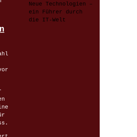
n
Neue Technologien –
ein Führer durch
die IT-Welt
n
ahl
vor
r
en
ine
ür
ss.
ert,