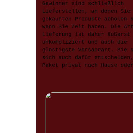
Gewinner sind schließlich
Lieferstellen, an denen Sie
gekauften Produkte abholen 
wenn Sie Zeit haben. Die Ar
Lieferung ist daher äußerst
unkompliziert und auch die
günstigste Versandart. Sie 
sich auch dafür entscheiden
Paket privat nach Hause ode