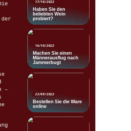
17/10/2022
Die
Haben Sie den
beliebten Wein
probiert?
 der
16/10/2022
Machen Sie einen
Männerausflug nach
Jammerbugt
se
d
n –
23/09/2022
s
Bestellen Sie die Ware
ne
online
ung