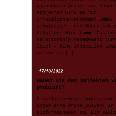
wachsenden Anzahl von Kunde
Projekten wird es für
Immobilienunternehmen immer
schwieriger, den Überblick 
behalten. Hier kommt Custom
Relationship Management (CR
Spiel – eine innovative Lös
welche es […]
17/10/2022
Haben Sie den beliebten W
probiert?
Glücklicherweise bieten ein
Shops eine große Auswahl an
Liefermethoden an. Ein sich