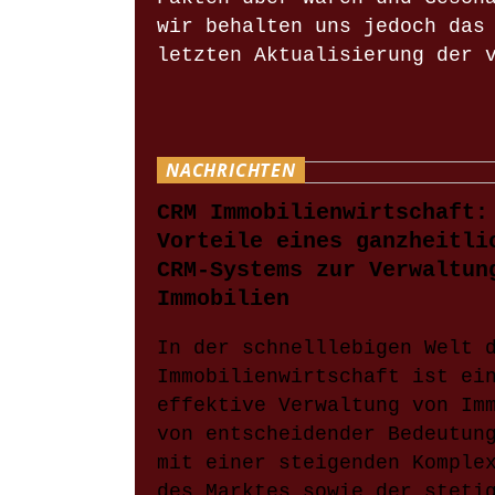
wir behalten uns jedoch das
letzten Aktualisierung der 
NACHRICHTEN
CRM Immobilienwirtschaft:
Vorteile eines ganzheitli
CRM-Systems zur Verwaltun
Immobilien
In der schnelllebigen Welt 
Immobilienwirtschaft ist ei
effektive Verwaltung von Im
von entscheidender Bedeutun
mit einer steigenden Komple
des Marktes sowie der steti