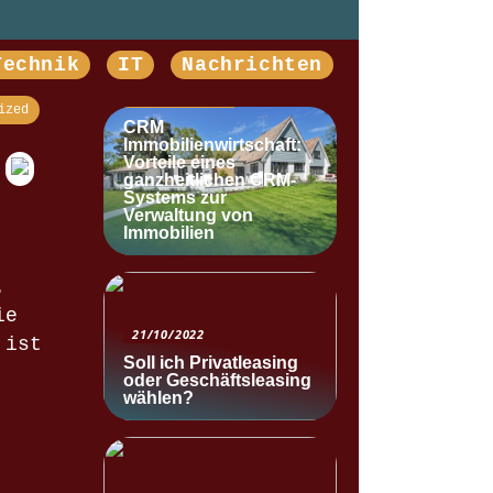
Technik
IT
Nachrichten
NACHRICHTEN
ized
CRM
Immobilienwirtschaft:
Vorteile eines
ganzheitlichen CRM-
Systems zur
Verwaltung von
Immobilien
.
ie
21/10/2022
 ist
Soll ich Privatleasing
oder Geschäftsleasing
wählen?