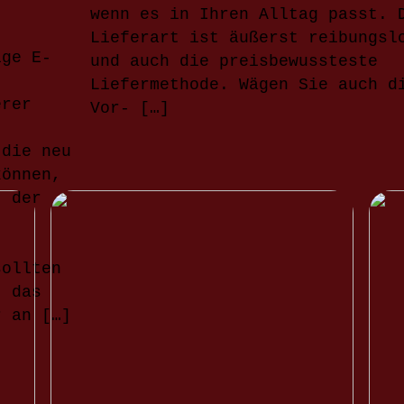
wenn es in Ihren Alltag passt. 
Lieferart ist äußerst reibungsl
ige E-
und auch die preisbewussteste
Liefermethode. Wägen Sie auch d
erer
Vor- […]
 die neu
können,
t der
sollten
, das
r an […]