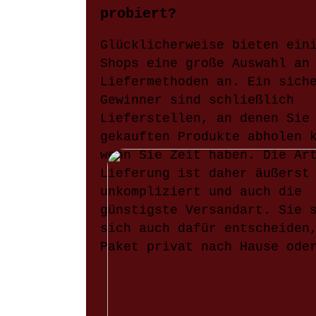
probiert?
Glücklicherweise bieten ein
Shops eine große Auswahl an
Liefermethoden an. Ein sich
Gewinner sind schließlich
Lieferstellen, an denen Sie
gekauften Produkte abholen 
wenn Sie Zeit haben. Die Ar
Lieferung ist daher äußerst
unkompliziert und auch die
günstigste Versandart. Sie 
sich auch dafür entscheiden
Paket privat nach Hause ode