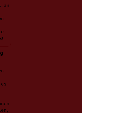
s an
en
ie
os
g
en
 es
nnen
len,