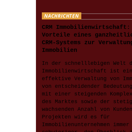
NACHRICHTEN
CRM Immobilienwirtschaft:
Vorteile eines ganzheitli
CRM-Systems zur Verwaltun
Immobilien
In der schnelllebigen Welt 
Immobilienwirtschaft ist ei
effektive Verwaltung von Im
von entscheidender Bedeutun
mit einer steigenden Komple
des Marktes sowie der steti
wachsenden Anzahl von Kunde
Projekten wird es für
Immobilienunternehmen immer