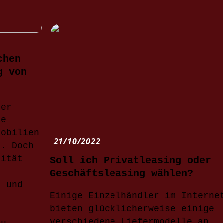
chen
g von
der
ne
mobilien
21/10/2022
g. Doch
xität
Soll ich Privatleasing oder
g
Geschäftsleasing wählen?
n und
Einige Einzelhändler im Interne
bieten glücklicherweise einige
verschiedene Liefermodelle an.