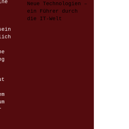
ine
Neue Technologien –
ein Führer durch
die IT-Welt
sein
lich
ne
ng
ut
em
um
r