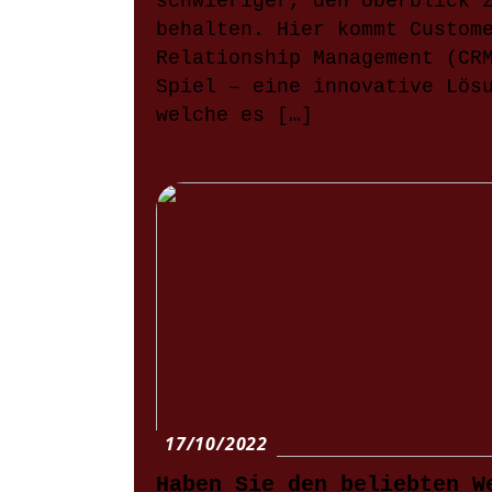
schwieriger, den Überblick 
behalten. Hier kommt Custom
Relationship Management (CR
Spiel – eine innovative Lös
welche es […]
17/10/2022
Haben Sie den beliebten W