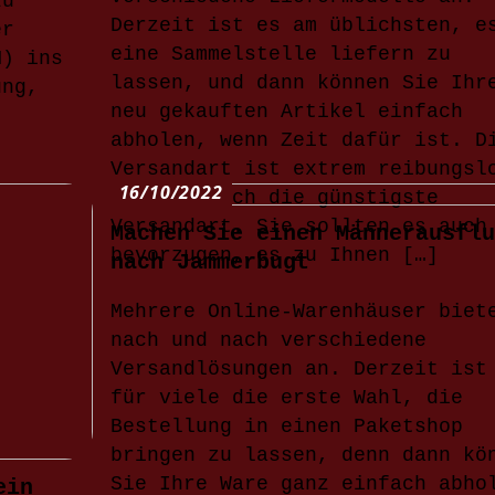
zu
Derzeit ist es am üblichsten, e
er
eine Sammelstelle liefern zu
M) ins
lassen, und dann können Sie Ihr
ung,
neu gekauften Artikel einfach
abholen, wenn Zeit dafür ist. D
Versandart ist extrem reibungsl
16/10/2022
und oft auch die günstigste
Versandart. Sie sollten es auch
Machen Sie einen Männerausflu
bevorzugen, es zu Ihnen […]
nach Jammerbugt
Mehrere Online-Warenhäuser biet
nach und nach verschiedene
Versandlösungen an. Derzeit ist
für viele die erste Wahl, die
Bestellung in einen Paketshop
bringen zu lassen, denn dann kö
Sie Ihre Ware ganz einfach abho
ein