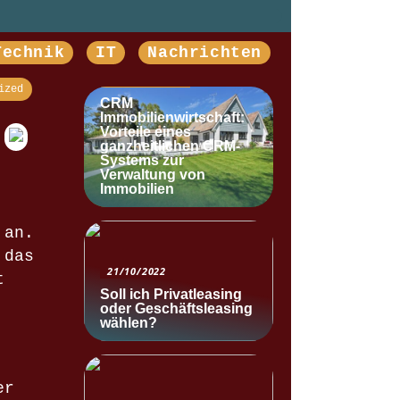
Technik
IT
Nachrichten
NACHRICHTEN
ized
CRM
Immobilienwirtschaft:
Vorteile eines
ganzheitlichen CRM-
Systems zur
Verwaltung von
Immobilien
 an.
 das
21/10/2022
t
Soll ich Privatleasing
oder Geschäftsleasing
wählen?
er