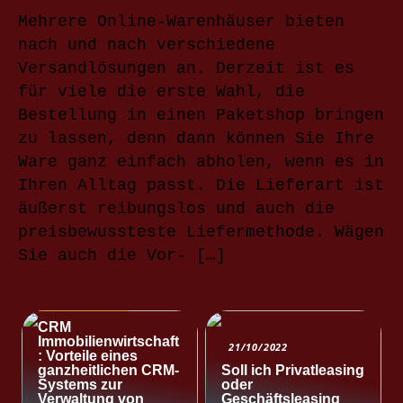
Mehrere Online-Warenhäuser bieten
nach und nach verschiedene
Versandlösungen an. Derzeit ist es
für viele die erste Wahl, die
Bestellung in einen Paketshop bringen
zu lassen, denn dann können Sie Ihre
Ware ganz einfach abholen, wenn es in
Ihren Alltag passt. Die Lieferart ist
äußerst reibungslos und auch die
preisbewussteste Liefermethode. Wägen
Sie auch die Vor- […]
NACHRICHTEN
CRM
Immobilienwirtschaft
21/10/2022
: Vorteile eines
ganzheitlichen CRM-
Soll ich Privatleasing
Systems zur
oder
Verwaltung von
Geschäftsleasing